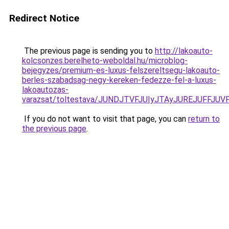
Redirect Notice
The previous page is sending you to
http://lakoauto-
kolcsonzes.berelheto-weboldal.hu/microblog-
bejegyzes/premium-es-luxus-felszereltsegu-lakoauto-
berles-szabadsag-negy-kereken-fedezze-fel-a-luxus-
lakoautozas-
varazsat/toltestava/JUNDJTVFJUIyJTAyJUREJUFFJ
If you do not want to visit that page, you can
return to
the previous page
.