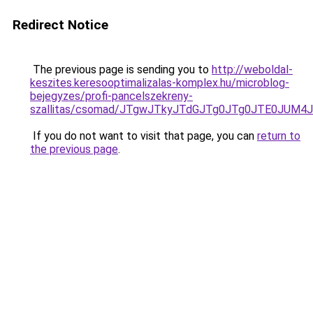
Redirect Notice
The previous page is sending you to
http://weboldal-
keszites.keresooptimalizalas-komplex.hu/microblog-
bejegyzes/profi-pancelszekreny-
szallitas/csomad/JTgwJTkyJTdGJTg0JTg0JTE0JUM
If you do not want to visit that page, you can
return to
the previous page
.