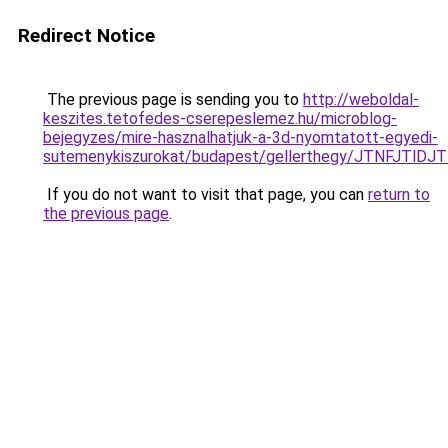
Redirect Notice
The previous page is sending you to
http://weboldal-
keszites.tetofedes-cserepeslemez.hu/microblog-
bejegyzes/mire-hasznalhatjuk-a-3d-nyomtatott-egyedi-
sutemenykiszurokat/budapest/gellerthegy/JTNFJT
If you do not want to visit that page, you can
return to
the previous page
.