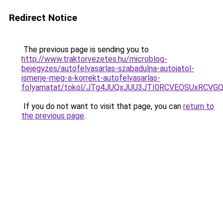
Redirect Notice
The previous page is sending you to
http://www.traktorvezetes.hu/microblog-
bejegyzes/autofelvasarlas-szabadulna-autojatol-
ismerje-meg-a-korrekt-autofelvasarlas-
folyamatat/tokol/JTg4JUQxJUU3JTI0RCVEOSUxRCVG
If you do not want to visit that page, you can
return to
the previous page
.