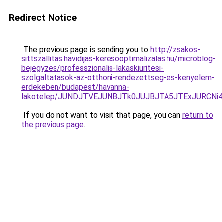
Redirect Notice
The previous page is sending you to
http://zsakos-
sittszallitas.havidijas-keresooptimalizalas.hu/microblog-
bejegyzes/professzionalis-lakaskiuritesi-
szolgaltatasok-az-otthoni-rendezettseg-es-kenyelem-
erdekeben/budapest/havanna-
lakotelep/JUNDJTVEJUNBJTk0JUJBJTA5JTExJURCN
If you do not want to visit that page, you can
return to
the previous page
.